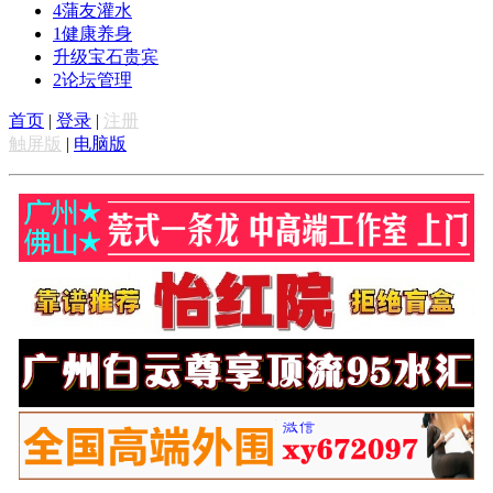
4
蒲友灌水
1
健康养身
升级宝石贵宾
2
论坛管理
首页
|
登录
|
注册
触屏版
|
电脑版