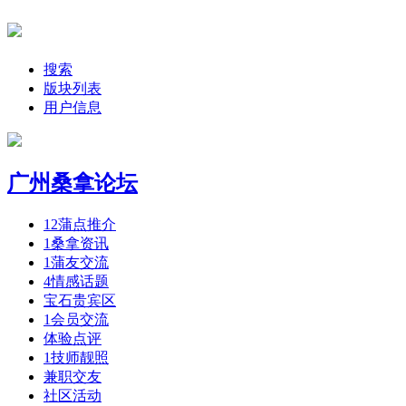
搜索
版块列表
用户信息
广州桑拿论坛
12
蒲点推介
1
桑拿资讯
1
蒲友交流
4
情感话题
宝石贵宾区
1
会员交流
体验点评
1
技师靓照
兼职交友
社区活动