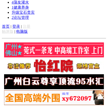
4
蒲友灌水
1
健康养身
升级宝石贵宾
2
论坛管理
首页
|
登录
|
注册
触屏版
|
电脑版