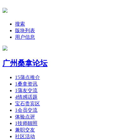
搜索
版块列表
用户信息
广州桑拿论坛
15
蒲点推介
1
桑拿资讯
1
蒲友交流
4
情感话题
宝石贵宾区
1
会员交流
体验点评
1
技师靓照
兼职交友
社区活动